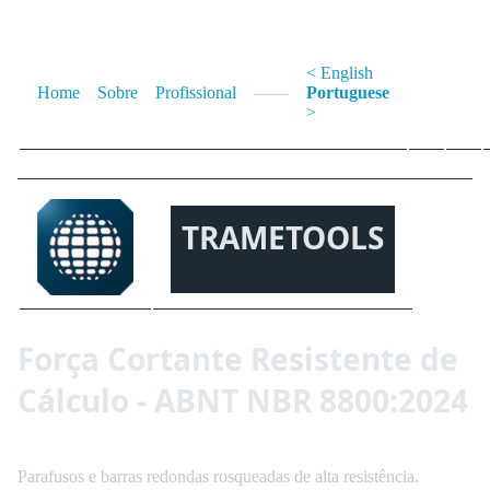
< English
Home
Sobre
Profissional
——
Portuguese
>
TRAMETOOLS
Força Cortante Resistente de
Cálculo - ABNT NBR 8800:2024
Parafusos e barras redondas rosqueadas de alta resistência.